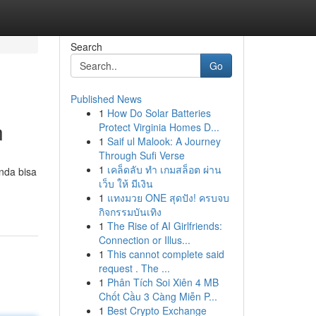
Search
Go
Published News
1
How Do Solar Batteries
n
Protect Virginia Homes D...
1
Saif ul Malook: A Journey
Through Sufi Verse
1
เคล็ดลับ ทำ เกมสล็อต ผ่าน
nda bisa
เว็บ ให้ มีเงิน
1
แทงมวย ONE สุดปัง! ครบจบ
กิจกรรมบันเทิง
1
The Rise of AI Girlfriends:
Connection or Illus...
1
This cannot complete said
request . The ...
1
Phân Tích Soi Xiên 4 MB
Chốt Cầu 3 Càng Miễn P...
1
Best Crypto Exchange