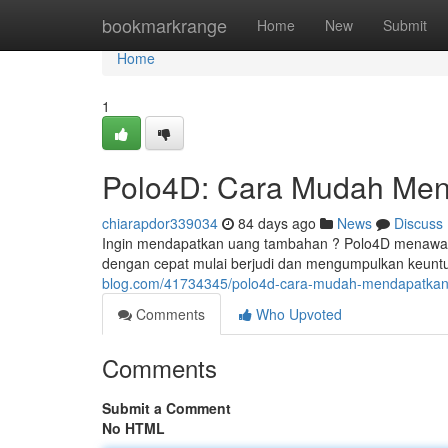
Home
bookmarkrange
Home
New
Submit
Home
1
Polo4D: Cara Mudah Men
chiarapdor339034
84 days ago
News
Discuss
Ingin mendapatkan uang tambahan ? Polo4D menawarkan
dengan cepat mulai berjudi dan mengumpulkan keun
blog.com/41734345/polo4d-cara-mudah-mendapatkan
Comments
Who Upvoted
Comments
Submit a Comment
No HTML