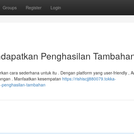
Groups
Register
Login
dapatkan Penghasilan Tambaha
 cara sederhana untuk itu . Dengan platform yang user-friendly , A
tungan . Manfaatkan kesempatan
https://rishiscjj880079.tokka-
-penghasilan-tambahan