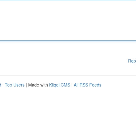
Rep
d
|
Top Users
| Made with
Kliqqi CMS
|
All RSS Feeds