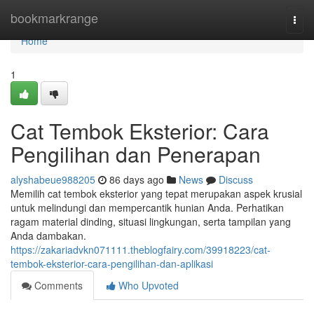
Home
bookmarkrange
Togg
navi
Home
1
Cat Tembok Eksterior: Cara
Pengilihan dan Penerapan
alyshabeue988205
86 days ago
News
Discuss
Memilih cat tembok eksterior yang tepat merupakan aspek krusial
untuk melindungi dan mempercantik hunian Anda. Perhatikan
ragam material dinding, situasi lingkungan, serta tampilan yang
Anda dambakan.
https://zakariadvkn071111.theblogfairy.com/39918223/cat-
tembok-eksterior-cara-pengilihan-dan-aplikasi
Comments
Who Upvoted