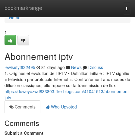
Home
bookmarkrange
Togg
navi
Home
1
Abonnement iptv
lewisetyt632495
81 days ago
News
Discuss
1. Origines et évolution de l’IPTV • Définition initiale : IPTV signifie
« télévision par protocole Internet ». Contrairement aux modes de
diffusion classiques, elle repose sur la transmission de flux
https://deweyezwd833803.like-blogs.com/41041513/abonnement-
iptv
Comments
Who Upvoted
Comments
Submit a Comment