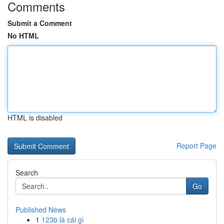
Comments
Submit a Comment
No HTML
HTML is disabled
Report Page
Search
Go
Published News
1
123b là cái gì