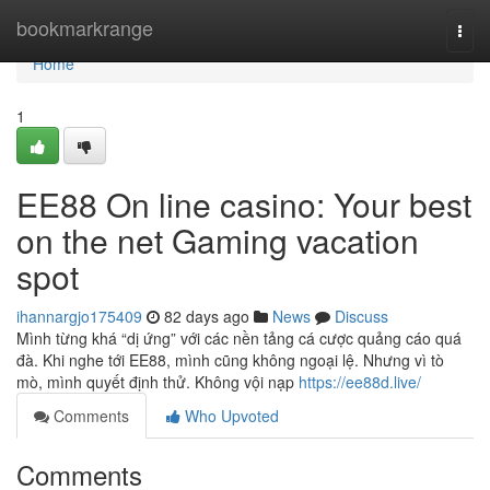
Home
bookmarkrange
Togg
navi
Home
1
EE88 On line casino: Your best
on the net Gaming vacation
spot
ihannargjo175409
82 days ago
News
Discuss
Mình từng khá “dị ứng” với các nền tảng cá cược quảng cáo quá
đà. Khi nghe tới EE88, mình cũng không ngoại lệ. Nhưng vì tò
mò, mình quyết định thử. Không vội nạp
https://ee88d.live/
Comments
Who Upvoted
Comments