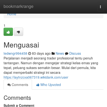
Home
bookmarkrange
Togg
navi
Home
1
Menguasai
tedwngr994458
83 days ago
News
Discuss
Perjalanan menjadi seorang trader profesional tentu penuh
tantangan. Namun dengan mengejar strategi kelas emas yang
tepat, peluang sukses semakin besar. Mulai dari pemula, kita
dapat memperbaiki strategi ini secara
https://laytnzcxa067319.wikidank.com/user
Comments
Who Upvoted
Comments
Submit a Comment