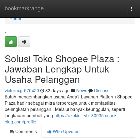
Home
bookmarkrange
Togg
navi
Home
1
Solusi Toko Shopee Plaza :
Jawaban Lengkap Untuk
Usaha Pelanggan
victoruxgr570420
82 days ago
News
Discuss
Butuh mengembangkan usaha Anda? Layanan Platform Shopee
Plaza hadir sebagai mitra terpercaya untuk memfasilitasi
peningkatan pelanggan . Melalui banyak keunggulan, seperti
jangkauan pembeli yang
https://ezekieljrvb130935.snack-
blog.com/profile
Comments
Who Upvoted