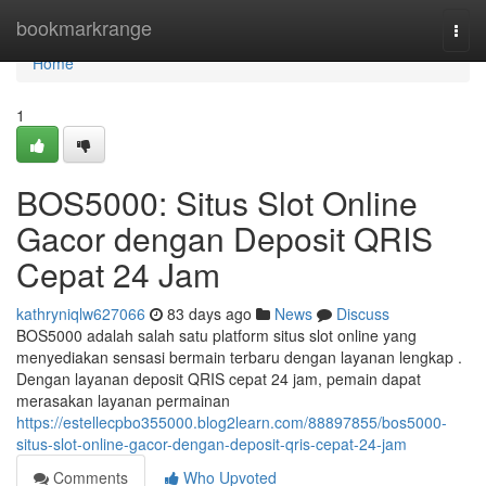
Home
bookmarkrange
Togg
navi
Home
1
BOS5000: Situs Slot Online
Gacor dengan Deposit QRIS
Cepat 24 Jam
kathryniqlw627066
83 days ago
News
Discuss
BOS5000 adalah salah satu platform situs slot online yang
menyediakan sensasi bermain terbaru dengan layanan lengkap .
Dengan layanan deposit QRIS cepat 24 jam, pemain dapat
merasakan layanan permainan
https://estellecpbo355000.blog2learn.com/88897855/bos5000-
situs-slot-online-gacor-dengan-deposit-qris-cepat-24-jam
Comments
Who Upvoted