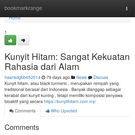
Home
bookmarkrange
Togg
navi
Home
1
Kunyit Hitam: Sangat Kekuatan
Rahasia dari Alam
haarisdgbb652014
79 days ago
News
Discuss
Kunyit hitam, atau black turmeric , merupakan rempah yang
tradisional berasal dari Indonesia . Banyak dianggap sebagai
kerabat dari kunyit kuning , tetapi memiliki komposisi senyawa
bioaktif yang secara
https://kunyithitam.com.my/
Comments
Who Upvoted
Comments