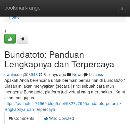
Home
bookmarkrange
Togg
navi
Home
1
Bundatoto: Panduan
Lengkapnya dan Terpercaya
owainsusq008943
81 days ago
News
Discuss
Apakah Anda berencana untuk bermain permainan di Bundatoto?
Ulasan ini akan menyajikan {secara | rinci sebuah cara utuh
mengenai Bundatoto, platform judi virtual yang merupakan . Kami
akan mengupas
https://craigbfot171969.blog5.net/93274799/bundatoto-petunjuk-
lengkapnya-dan-terpercaya
Comments
Who Upvoted