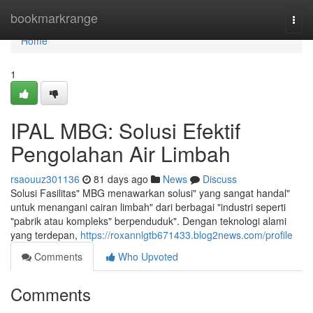
Home
bookmarkrange
Togg
navi
Home
1
IPAL MBG: Solusi Efektif
Pengolahan Air Limbah
rsaouuz301136
81 days ago
News
Discuss
Solusi Fasilitas" MBG menawarkan solusi" yang sangat handal"
untuk menangani cairan limbah" dari berbagai "industri seperti
"pabrik atau kompleks" berpenduduk". Dengan teknologi alami
yang terdepan,
https://roxannlgtb671433.blog2news.com/profile
Comments
Who Upvoted
Comments