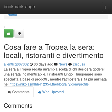
Home
bookmarkrange
Togg
navi
Home
1
Cosa fare a Tropea la sera:
locali, ristoranti e divertimento
allentlcq667832
80 days ago
News
Discuss
La sera a Tropea regala un'ampia scelta di chi desidera godersi
una serata indimenticabile. I ristoranti lungo il lungomare sono
specialità a base di prodotti , mentre l'atmosfera si fa più animata
nei
https://nikolasmlhh412354.theblogfairy.com/profile
Comments
Who Upvoted
Comments