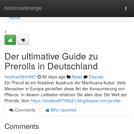
Home
bookmarkrange
Togg
navi
Home
1
Der ultimative Guide zu
Prerolls in Deutschland
heathwrit940997
80 days ago
News
Discuss
Ein Preroll ist ein Kreativer Ausdruck der Marihuana Kultur. Viele
Menschen in Europa genießen diese Art der Konsumierung von
Pflanze. In diesem Leitfaden erfahren Sie alles über Die Welt der
Prerolls. Vom
https://elodiexdtt799221.blogdeazar.com/profile
Comments
Who Upvoted
Comments