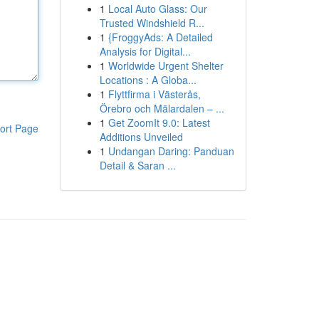
1
Local Auto Glass: Our
Trusted Windshield R...
1
{FroggyAds: A Detailed
Analysis for Digital...
1
Worldwide Urgent Shelter
Locations : A Globa...
1
Flyttfirma i Västerås,
Örebro och Mälardalen – ...
1
Get ZoomIt 9.0: Latest
ort Page
Additions Unveiled
1
Undangan Daring: Panduan
Detail & Saran ...