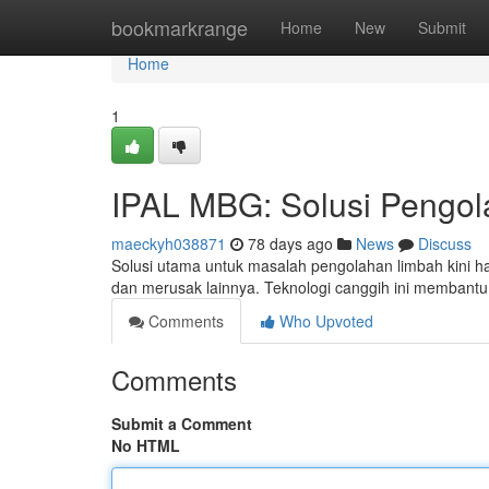
Home
bookmarkrange
Home
New
Submit
Home
1
IPAL MBG: Solusi Pengol
maeckyh038871
78 days ago
News
Discuss
Solusi utama untuk masalah pengolahan limbah kini 
dan merusak lainnya. Teknologi canggih ini memban
Comments
Who Upvoted
Comments
Submit a Comment
No HTML