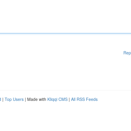
Rep
d
|
Top Users
| Made with
Kliqqi CMS
|
All RSS Feeds