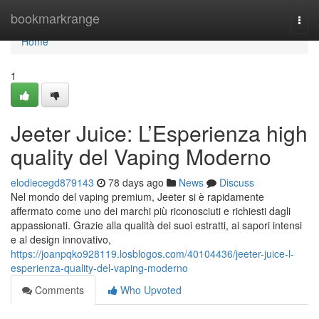
Home
bookmarkrange
Togg
navi
Home
1
Jeeter Juice: L’Esperienza high
quality del Vaping Moderno
elodiecegd879143
78 days ago
News
Discuss
Nel mondo del vaping premium, Jeeter si è rapidamente
affermato come uno dei marchi più riconosciuti e richiesti dagli
appassionati. Grazie alla qualità dei suoi estratti, ai sapori intensi
e al design innovativo,
https://joanpqko928119.losblogos.com/40104436/jeeter-juice-l-
esperienza-quality-del-vaping-moderno
Comments
Who Upvoted