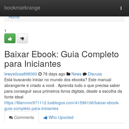
Home
bookmarkrange
Togg
navi
Home
1
Baixar Ebook: Guia Completo
para Iniciantes
lewysdzaa898060
78 days ago
News
Discuss
Está buscando iniciar no mundo dos ebooks? Este manual
abrangente é criado a você . Aprenda tudo o que precisa saber
para conseguir seus primeiros livros digitais, desde a escolha da
fonte ideal
https://liliannxvr971112.tusblogos.com/41596106/baixar-ebook-
guia-completo-para-iniciantes
Comments
Who Upvoted