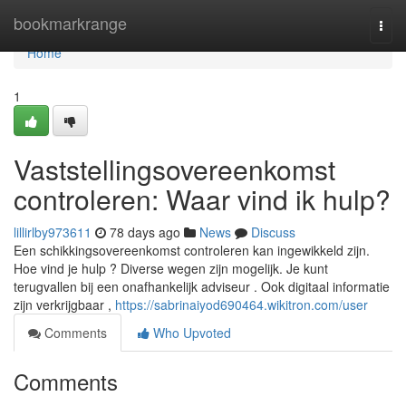
Home
bookmarkrange
Togg
navi
Home
1
Vaststellingsovereenkomst
controleren: Waar vind ik hulp?
lillirlby973611
78 days ago
News
Discuss
Een schikkingsovereenkomst controleren kan ingewikkeld zijn.
Hoe vind je hulp ? Diverse wegen zijn mogelijk. Je kunt
terugvallen bij een onafhankelijk adviseur . Ook digitaal informatie
zijn verkrijgbaar ,
https://sabrinaiyod690464.wikitron.com/user
Comments
Who Upvoted
Comments