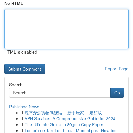
No HTML
HTML is disabled
Report Page
Search
Go
Published News
1
魂墜深淵寶物碼總結： 新手玩家 一定領取！
1
VPN Services: A Comprehensive Guide for 2024
1
The Ultimate Guide to 80gsm Copy Paper
1
Lectura de Tarot en Línea: Manual para Novatos