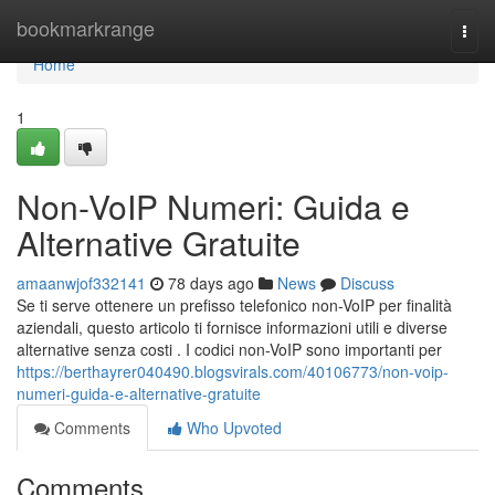
Home
bookmarkrange
Togg
navi
Home
1
Non-VoIP Numeri: Guida e
Alternative Gratuite
amaanwjof332141
78 days ago
News
Discuss
Se ti serve ottenere un prefisso telefonico non-VoIP per finalità
aziendali, questo articolo ti fornisce informazioni utili e diverse
alternative senza costi . I codici non-VoIP sono importanti per
https://berthayrer040490.blogsvirals.com/40106773/non-voip-
numeri-guida-e-alternative-gratuite
Comments
Who Upvoted
Comments