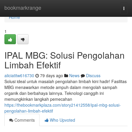
Home
bookmarkrange
Togg
navi
Home
1
IPAL MBG: Solusi Pengolahan
Limbah Efektif
aliciatitw616730
79 days ago
News
Discuss
Solusi ideal untuk masalah pengolahan limbah kini hadir! Fasilitas
MBG menawarkan metode ampuh dalam mengolah sampah
organik dan berbahaya lainnya. Teknologi canggih ini
memungkinkan langkah pemecahan
https://thebookmarkplaza.com/story21412558/ipal-mbg-solusi-
pengolahan-limbah-efektif
Comments
Who Upvoted