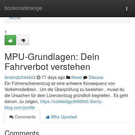
Home
bookmarkrange
Togg
navi
Home
1
MPU-Grundlagen: Dein
Fahrverbot verstehen
laramqtz544643
77 days ago
News
Discuss
Ein Führerscheinentzug ist eine schwere Konsequenz von
Verkehrsdelikten . Um die Überprüfung zu bestehen , musst du
die Ursachen für dein Lizenzentzug gründlich begreifen . Es geht
darum, zu zeigen,
https://ezekielqgci688890.liberty-
blog.com/profile
Comments
Who Upvoted
Comments