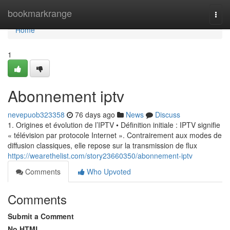
Home
bookmarkrange
Togg
navi
Home
1
Abonnement iptv
nevepuob323358
76 days ago
News
Discuss
1. Origines et évolution de l’IPTV • Définition initiale : IPTV signifie
« télévision par protocole Internet ». Contrairement aux modes de
diffusion classiques, elle repose sur la transmission de flux
https://wearethelist.com/story23660350/abonnement-iptv
Comments
Who Upvoted
Comments
Submit a Comment
No HTML