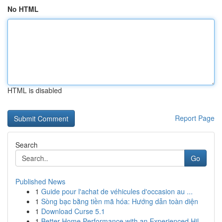
No HTML
HTML is disabled
Report Page
Search
Go
Published News
1
Guide pour l'achat de véhicules d'occasion au ...
1
Sòng bạc bằng tiền mã hóa: Hướng dẫn toàn diện
1
Download Curse 5.1
1
Better Home Performance with an Experienced Hil...