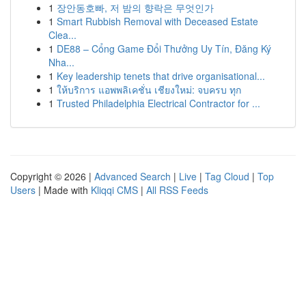
1
장안동호빠, 저 밤의 향락은 무엇인가
1
Smart Rubbish Removal with Deceased Estate
Clea...
1
DE88 – Cổng Game Đổi Thưởng Uy Tín, Đăng Ký
Nha...
1
Key leadership tenets that drive organisational...
1
ให้บริการ แอพพลิเคชั่น เชียงใหม่: จบครบ ทุก
1
Trusted Philadelphia Electrical Contractor for ...
Copyright © 2026 |
Advanced Search
|
Live
|
Tag Cloud
|
Top
Users
| Made with
Kliqqi CMS
|
All RSS Feeds