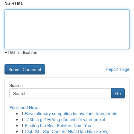
No HTML
HTML is disabled
Report Page
Search
Go
Published News
1
Revolutionary computing innovations transformin...
1
123b là gì? Hướng dẫn chi tiết và nhận xét
1
Finding the Best Painters Near You
1
Club 24 : Sân Chơi Số Nhất Dẫn Đầu Xứ Việt