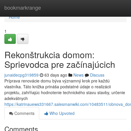
Home
bookmarkrange
Home
1
Rekonštrukcia domom:
Sprievodca pre začínajúcich
junaidecpg319859
63 days ago
News
Discuss
Príprava renovácie domu býva významný krok pre každú
vlastníka. Táto knižka prináša podstatné údaje o realizácii
projektu, zahŕňajúc hodnotenie technického stavu stavby, určenie
adekvátnych
https://katrinauews331667.salesmanwiki.com/10483511/obnova_d
Comments
Who Upvoted
Comments