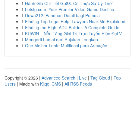
1
Đánh Giá Chi Tiết Go88: Có Thực Sự Uy Tín?
1
Letstg.com: Your Premier Video Game Destina...
1
Dewa212: Panduan Detail bagi Pemula
1
Finding Top Legal Help: Lawyers Near Me Explained
1
Finding the Right ADU Builder: A Complete Guide
1
KUWIN – Nền Tảng Giải Trí Trực Tuyến Hiện Đại V...
1
Mengerti Lantai dari Rujukan Lengkap
1
Que Melhor Lente Multifocal para Armação ...
Copyright © 2026 |
Advanced Search
|
Live
|
Tag Cloud
|
Top
Users
| Made with
Kliqqi CMS
|
All RSS Feeds