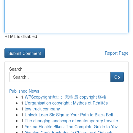
HTML is disabled
Report Page
Search
Go
Published News
1
WPScopyright地址： 完整 最 copyright 链接
1
L'organisation copyright : Mythes et Réalités
1
tow truck company
1
Unlock Lean Six Sigma: Your Path to Black Belt ...
1
The changing landscape of contemporary travel c...
1
Yozma Electric Bikes: The Complete Guide to Yoz...
1
Gaming Chair Factories in China: next Outlook