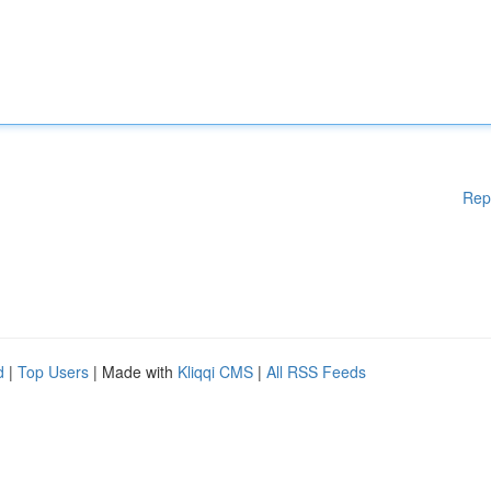
Rep
d
|
Top Users
| Made with
Kliqqi CMS
|
All RSS Feeds