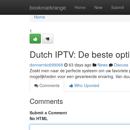
Home
bookmarkrange
Home
New
Submit
Home
1
Dutch IPTV: De beste opti
donnarnkc699069
63 days ago
News
Discuss
Zoekt men naar de perfecte systeem om uw favoriete 
mogelijkheden voor een gevarieerde ervaring. Van duu
Comments
Who Upvoted
Comments
Submit a Comment
No HTML