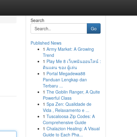
Search
Go
Published News
1
Army Market: A Growing
Trend
1
Play Me 8 เว็บพนันออนไลน์ :
ดินแดน ของ ผู้เล่น
1
Portal Megadewa88
Panduan Lengkap dan
Terbaru ...
1
The Goblin Ranger, A Quite
Powerful Class
1
Spa Zen: Qualidade de
Vida , Relaxamento e ...
1
Tuscaloosa Zip Codes: A
Comprehensive Guide
1
Chalazion Healing: A Visual
Guide to Each Pha...