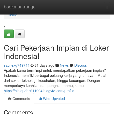
Home
bookmarkrange
Togg
navi
Home
1
Cari Pekerjaan Impian di Loker
Indonesia!
saulfexg749744
61 days ago
News
Discuss
Apakah kamu bermimpi untuk mendapatkan pekerjaan impian?
Indonesia memiliki berbagai peluang kerja yang lumayan. Mulai
dari sektor teknologi, kesehatan, hingga keuangan. Dengan
memperkaya keahlian dan pengalamanmu, kamu
https://albiepqbz611994.blogvivi.com/profile
Comments
Who Upvoted
Comments