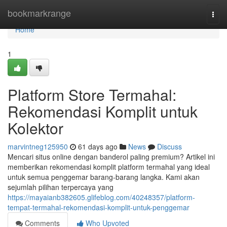
Home
bookmarkrange
Togg
navi
Home
1
Platform Store Termahal:
Rekomendasi Komplit untuk
Kolektor
marvintneg125950
61 days ago
News
Discuss
Mencari situs online dengan banderol paling premium? Artikel ini
memberikan rekomendasi komplit platform termahal yang ideal
untuk semua penggemar barang-barang langka. Kami akan
sejumlah pilihan terpercaya yang
https://mayaianb382605.glifeblog.com/40248357/platform-
tempat-termahal-rekomendasi-komplit-untuk-penggemar
Comments
Who Upvoted