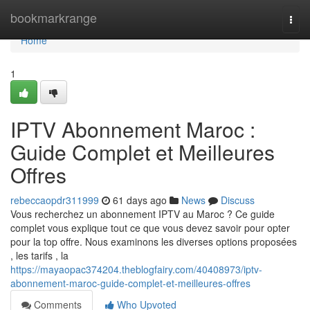
Home
bookmarkrange
Togg
navi
Home
1
IPTV Abonnement Maroc :
Guide Complet et Meilleures
Offres
rebeccaopdr311999
61 days ago
News
Discuss
Vous recherchez un abonnement IPTV au Maroc ? Ce guide
complet vous explique tout ce que vous devez savoir pour opter
pour la top offre. Nous examinons les diverses options proposées
, les tarifs , la
https://mayaopac374204.theblogfairy.com/40408973/iptv-
abonnement-maroc-guide-complet-et-meilleures-offres
Comments
Who Upvoted