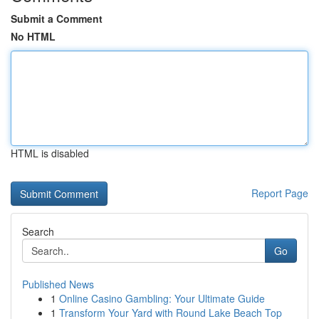
Submit a Comment
No HTML
HTML is disabled
Report Page
Search
Go
Published News
1
Online Casino Gambling: Your Ultimate Guide
1
Transform Your Yard with Round Lake Beach Top