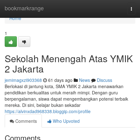
Home
bookmarkrange
Togg
navi
Home
1
Sekolah Menengah Atas YMIK
2 Jakarta
jemimagxzi903368
61 days ago
News
Discuss
Berlokasi di jantung kota, SMA YMIK 2 Jakarta menawarkan
pendidikan berkualitas untuk meraih mimpi. Dengan guru
berpengalaman, siswa dapat mengembangkan potensi terbaik
mereka. Di sini, belajar bukan sekadar
https://alvinxdad968338.bloggip.com/profile
Comments
Who Upvoted
Comments