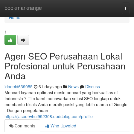
Home
bookmarkrange
Togg
navi
Home
1
Agen SEO Perusahaan Lokal
Profesional untuk Perusahaan
Anda
idaeeid639055
61 days ago
News
Discuss
Mencari layanan optimasi mesin pencari yang berkualitas di
Indonesia ? Tim kami menawarkan solusi SEO lengkap untuk
membantu bisnis Anda meraih posisi yang lebih utama di Google
. Dengan pengetahuan
https://jasperwhct992308.qodsblog.com/profile
Comments
Who Upvoted