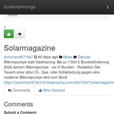
Home
bookmarkrange
Tog
navi
Home
1
Solarmagazine
antonnpxd671947
60 days ago
News
Discuss
Wärmepumpe statt Gasheizung: Bis zu 7.500 € Bundesförderung
2026 sichern Wärmepumpe · vor 5 Stunden · Redaktion Der
Tausch einer alten Öl-, Gas- oder Kohleheizung gegen eine
moderne Wärmepumpe wird vom Bund
https://caoimhexril732319.blogmazing.com/40372327/solarmagazin
Comments
Who Upvoted
Comments
Submit a Comment