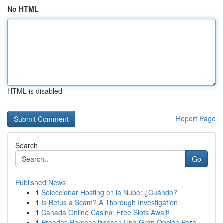
No HTML
HTML is disabled
Report Page
Search
Go
Published News
1
Seleccionar Hosting en la Nube: ¿Cuándo?
1
Is Betus a Scam? A Thorough Investigation
1
Canada Online Casino: Free Slots Await!
1
Prendas Personalizadas : Una Gran Opción Para...