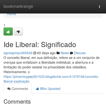
Home
bookmarkrange
Togg
navi
Home
1
Ide Liberal: Significado
agnespmpx365549
60 days ago
News
Discuss
O conceito liberal, em sua definição, refere-se a um conjunto de
crenças que enfatizam a liberdade individual, a abertura e a
limitação do poder estatal na privacidade dos cidadãos.
Historicamente, o
https://phoenixygwp551533.blogdemls.com/41379746/conceito-
liberal-explicação
Comments
Who Upvoted
Comments