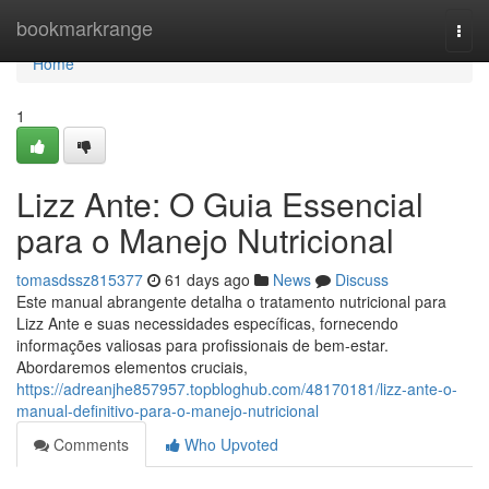
Home
bookmarkrange
Togg
navi
Home
1
Lizz Ante: O Guia Essencial
para o Manejo Nutricional
tomasdssz815377
61 days ago
News
Discuss
Este manual abrangente detalha o tratamento nutricional para
Lizz Ante e suas necessidades específicas, fornecendo
informações valiosas para profissionais de bem-estar.
Abordaremos elementos cruciais,
https://adreanjhe857957.topbloghub.com/48170181/lizz-ante-o-
manual-definitivo-para-o-manejo-nutricional
Comments
Who Upvoted