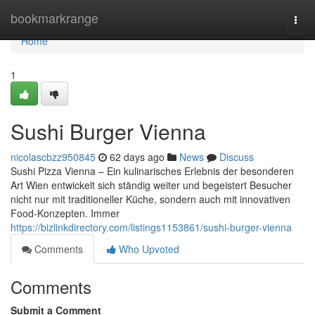
Home
bookmarkrange
Togg
navi
Home
1
Sushi Burger Vienna
nicolascbzz950845
62 days ago
News
Discuss
Sushi Pizza Vienna – Ein kulinarisches Erlebnis der besonderen
Art Wien entwickelt sich ständig weiter und begeistert Besucher
nicht nur mit traditioneller Küche, sondern auch mit innovativen
Food-Konzepten. Immer
https://bizlinkdirectory.com/listings1153861/sushi-burger-vienna
Comments
Who Upvoted
Comments
Submit a Comment