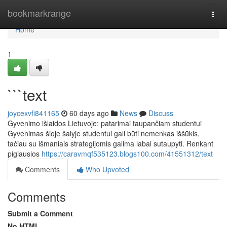
Home
bookmarkrange
Togg
navi
Home
1
```text
joycexvfi841165
60 days ago
News
Discuss
Gyvenimo išlaidos Lietuvoje: patarimai taupančiam studentui
Gyvenimas šioje šalyje studentui gali būti nemenkas iššūkis,
tačiau su išmaniais strategijomis galima labai sutaupyti. Renkant
pigiausios
https://caravmqf535123.blogs100.com/41551312/text
Comments
Who Upvoted
Comments
Submit a Comment
No HTML