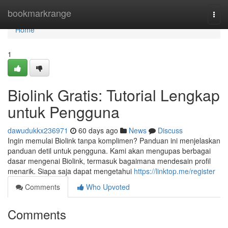
Home
bookmarkrange
Togg
navi
Home
1
Biolink Gratis: Tutorial Lengkap
untuk Pengguna
dawudukkx236971
60 days ago
News
Discuss
Ingin memulai Biolink tanpa komplimen? Panduan ini menjelaskan
panduan detil untuk pengguna. Kami akan mengupas berbagai
dasar mengenai Biolink, termasuk bagaimana mendesain profil
menarik. Siapa saja dapat mengetahui
https://linktop.me/register
Comments
Who Upvoted
Comments