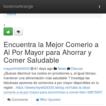
Home
bookmarkrange
Togg
navi
Home
1
Encuentra la Mejor Comerio a
Al Por Mayor para Ahorrar y
Comer Saludable
mayanhfx826033
61 days ago
News
Discuss
¿Buscas disminuir tus costos en provisiones y, al igual tiempo,
mantener una alimentación más saludable ? Investiga las
fabulosas opciones de comercios a por mayor disponibles en tu
región .
https://deweyrbyw526335.isblog.net/halla-la-ideal-
comerio-a-al-por-mayor-para-economizar-y-comer-bien-58875507
Comments
Who Upvoted