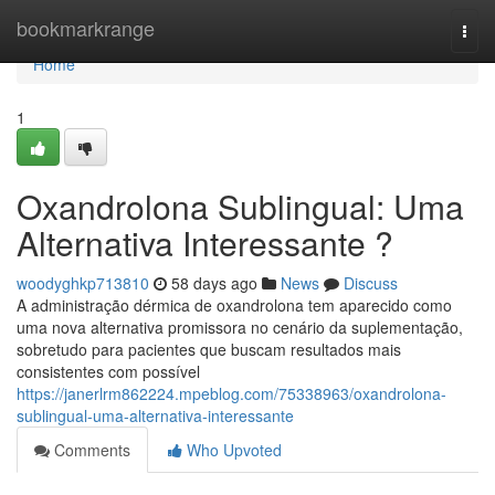
Home
bookmarkrange
Togg
navi
Home
1
Oxandrolona Sublingual: Uma
Alternativa Interessante ?
woodyghkp713810
58 days ago
News
Discuss
A administração dérmica de oxandrolona tem aparecido como
uma nova alternativa promissora no cenário da suplementação,
sobretudo para pacientes que buscam resultados mais
consistentes com possível
https://janerlrm862224.mpeblog.com/75338963/oxandrolona-
sublingual-uma-alternativa-interessante
Comments
Who Upvoted