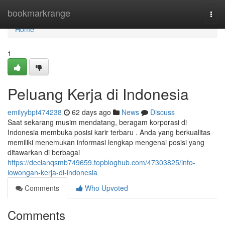
Home
bookmarkrange
Togg
navi
Home
1
Peluang Kerja di Indonesia
emilyybpt474238
62 days ago
News
Discuss
Saat sekarang musim mendatang, beragam korporasi di
Indonesia membuka posisi karir terbaru . Anda yang berkualitas
memiliki menemukan informasi lengkap mengenai posisi yang
ditawarkan di berbagai
https://declanqsmb749659.topbloghub.com/47303825/info-
lowongan-kerja-di-indonesia
Comments
Who Upvoted
Comments