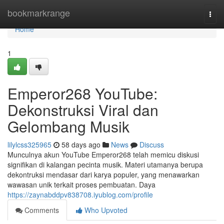
Home
bookmarkrange
Togg
navi
Home
1
Emperor268 YouTube:
Dekonstruksi Viral dan
Gelombang Musik
lilylcss325965
58 days ago
News
Discuss
Munculnya akun YouTube Emperor268 telah memicu diskusi
signifikan di kalangan pecinta musik. Materi utamanya berupa
dekontruksi mendasar dari karya populer, yang menawarkan
wawasan unik terkait proses pembuatan. Daya
https://zaynabddpv838708.iyublog.com/profile
Comments
Who Upvoted