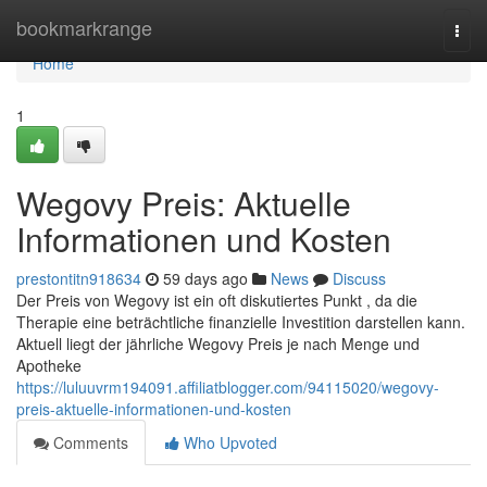
Home
bookmarkrange
Togg
navi
Home
1
Wegovy Preis: Aktuelle
Informationen und Kosten
prestontitn918634
59 days ago
News
Discuss
Der Preis von Wegovy ist ein oft diskutiertes Punkt , da die
Therapie eine beträchtliche finanzielle Investition darstellen kann.
Aktuell liegt der jährliche Wegovy Preis je nach Menge und
Apotheke
https://luluuvrm194091.affiliatblogger.com/94115020/wegovy-
preis-aktuelle-informationen-und-kosten
Comments
Who Upvoted