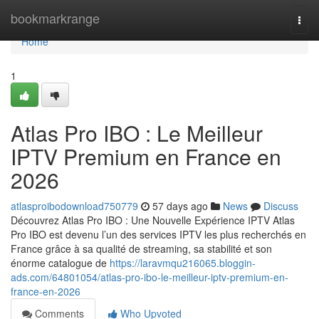
Home
bookmarkrange
Togg
navi
Home
1
Atlas Pro IBO : Le Meilleur
IPTV Premium en France en
2026
atlasproibodownload750779
57 days ago
News
Discuss
Découvrez Atlas Pro IBO : Une Nouvelle Expérience IPTV Atlas
Pro IBO est devenu l’un des services IPTV les plus recherchés en
France grâce à sa qualité de streaming, sa stabilité et son
énorme catalogue de
https://laravmqu216065.bloggin-
ads.com/64801054/atlas-pro-ibo-le-meilleur-iptv-premium-en-
france-en-2026
Comments
Who Upvoted