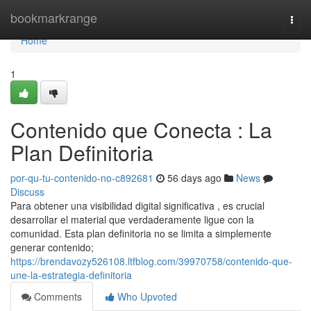
Home
bookmarkrange
Togg
navi
Home
1
Contenido que Conecta : La
Plan Definitoria
por-qu-tu-contenido-no-c892681
56 days ago
News
Discuss
Para obtener una visibilidad digital significativa , es crucial
desarrollar el material que verdaderamente ligue con la
comunidad. Esta plan definitoria no se limita a simplemente
generar contenido;
https://brendavozy526108.ltfblog.com/39970758/contenido-que-
une-la-estrategia-definitoria
Comments
Who Upvoted