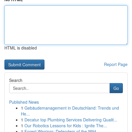
HTML is disabled
Report Page
Search
Go
Published News
1
Gebäudemanagement in Deutschland: Trends und
He...
1
Decatur top Plumbing Services Delivering Qualit...
1
Our Robotics Lessons for Kids : Ignite The...
1
Forest Warriors: Defenders of the Wild