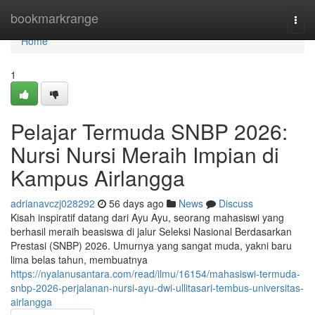
Home
bookmarkrange
Togg
navi
Home
1
Pelajar Termuda SNBP 2026:
Nursi Nursi Meraih Impian di
Kampus Airlangga
adrianavczj028292
56 days ago
News
Discuss
Kisah inspiratif datang dari Ayu Ayu, seorang mahasiswi yang
berhasil meraih beasiswa di jalur Seleksi Nasional Berdasarkan
Prestasi (SNBP) 2026. Umurnya yang sangat muda, yakni baru
lima belas tahun, membuatnya
https://nyalanusantara.com/read/ilmu/16154/mahasiswi-termuda-
snbp-2026-perjalanan-nursi-ayu-dwi-ullitasari-tembus-universitas-
airlangga