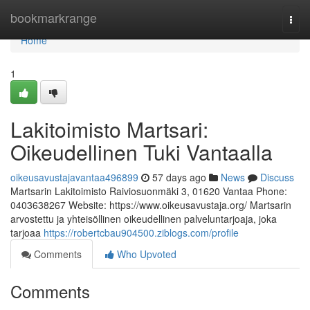
Home
bookmarkrange
Togg
navi
Home
1
Lakitoimisto Martsari:
Oikeudellinen Tuki Vantaalla
oikeusavustajavantaa496899
57 days ago
News
Discuss
Martsarin Lakitoimisto Raiviosuonmäki 3, 01620 Vantaa Phone:
0403638267 Website: https://www.oikeusavustaja.org/ Martsarin
arvostettu ja yhteisöllinen oikeudellinen palveluntarjoaja, joka
tarjoaa
https://robertcbau904500.ziblogs.com/profile
Comments
Who Upvoted
Comments