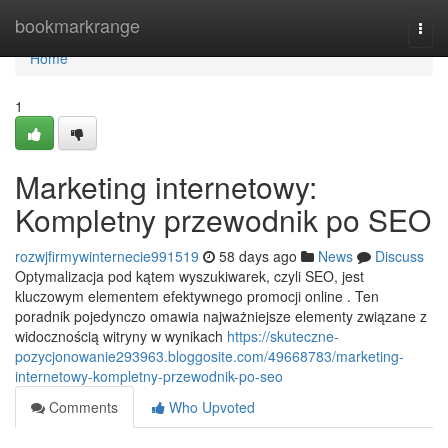
Home
bookmarkrange
Togg
navi
Home
1
Marketing internetowy:
Kompletny przewodnik po SEO
rozwjfirmywinternecie991519
58 days ago
News
Discuss
Optymalizacja pod kątem wyszukiwarek, czyli SEO, jest
kluczowym elementem efektywnego promocji online . Ten
poradnik pojedynczo omawia najważniejsze elementy związane z
widocznością witryny w wynikach
https://skuteczne-
pozycjonowanie293963.bloggosite.com/49668783/marketing-
internetowy-kompletny-przewodnik-po-seo
Comments
Who Upvoted